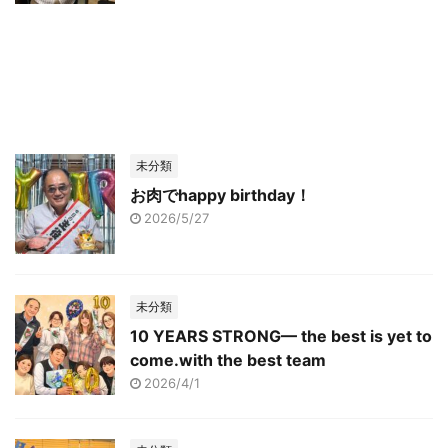
未分類
お肉でhappy birthday！
2026/5/27
未分類
10 YEARS STRONG— the best is yet to
come.with the best team
2026/4/1