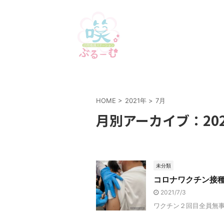
HOME
>
2021年
>
7月
月別アーカイブ：202
未分類
コロナワクチン接
2021/7/3
ワクチン２回目全員無事