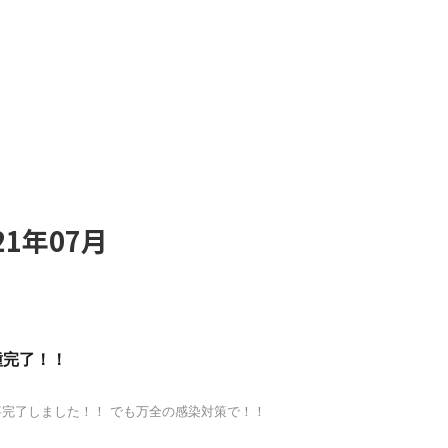
1年07月
種完了！！
完了しました！！ でも万全の感染対策で！！