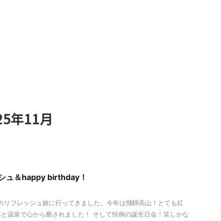
5年11月
＆happy birthday！
回のリフレッシュ旅に行ってきました。今年は飛騨高山！とても紅
と温泉で心から癒されました！ そして恒例の誕生日会！笑しかな